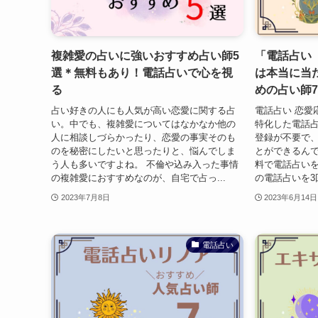
複雑愛の占いに強いおすすめ占い師5
「電話占い
選＊無料もあり！電話占いで心を視
は本当に当
る
めの占い師
占い好きの人にも人気が高い恋愛に関する占
電話占い 恋愛
い。中でも、複雑愛についてはなかなか他の
特化した電話
人に相談しづらかったり、恋愛の事実そのも
登録が不要で
のを秘密にしたいと思ったりと、悩んでしま
とができるんで
う人も多いですよね。 不倫や込み入った事情
料で電話占いを
の複雑愛におすすめなのが、自宅で占っ...
の電話占いを3
2023年7月8日
2023年6月14日
電話占い