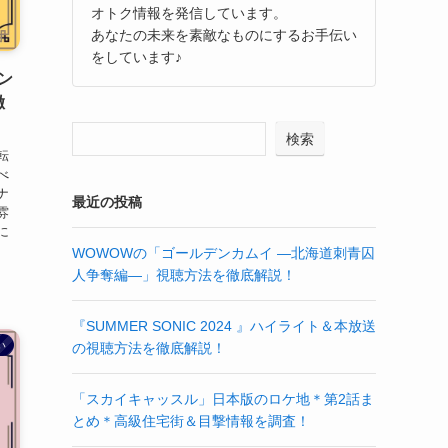
オトク情報を発信しています。
あなたの未来を素敵なものにするお手伝い
をしています♪
ン
徹
検索
転
べ
ナ
最近の投稿
雰
に
WOWOWの「ゴールデンカムイ ―北海道刺青囚
人争奪編―」視聴方法を徹底解説！
『SUMMER SONIC 2024 』ハイライト＆本放送
い
の視聴方法を徹底解説！
「スカイキャッスル」日本版のロケ地＊第2話ま
とめ＊高級住宅街＆目撃情報を調査！