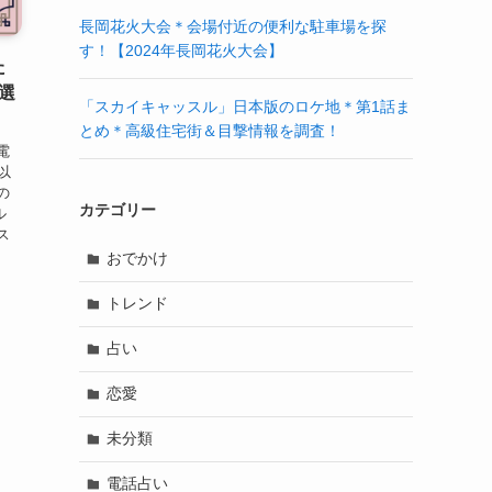
長岡花火大会＊会場付近の便利な駐車場を探
す！【2024年長岡花火大会】
た
選
「スカイキャッスル」日本版のロケ地＊第1話ま
とめ＊高級住宅街＆目撃情報を調査！
電
以
の
カテゴリー
ル
ス
おでかけ
トレンド
占い
恋愛
未分類
電話占い